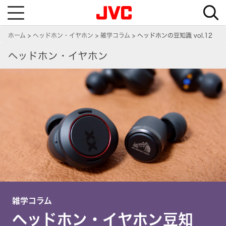
T
o
g
g
ホーム
ヘッドホン・イヤホン
雑学コラム
ヘッドホンの豆知識 vol.12
l
e
n
ヘッドホン・イヤホン
a
v
i
g
a
t
i
o
n
雑学コラム
ヘッドホン・イヤホン豆知