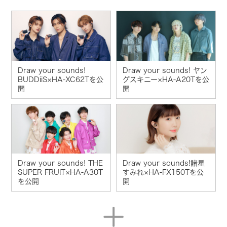
Draw your sounds!
Draw your sounds! ヤン
BUDDiiS×HA-XC62Tを公
グスキニー×HA-A20Tを公
開
開
Draw your sounds! THE
Draw your sounds!諸星
SUPER FRUIT×HA-A30T
すみれ×HA-FX150Tを公
を公開
開