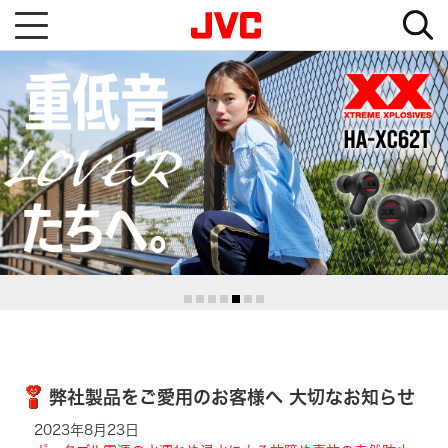
T
o
g
g
l
e
n
a
v
i
g
a
t
i
o
n
弊社製品をご愛用のお客様へ
大切なお知らせ
2023年8月23日