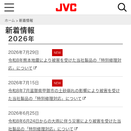
T
o
g
g
ホーム
新着情報
l
e
新着情報
n
a
2026年
v
i
g
a
2026年7月29日
NEW
t
i
令和8年熊本地震により被害を受けた当社製品の「特別修理対
o
n
応」について
2026年7月15日
NEW
令和8年7月滋賀県甲賀市の土砂崩れの影響により被害を受け
た当社製品の「特別修理対応」について
2026年6月25日
令和8年6月24日からの大雨に伴う災害により被害を受けた当
社製品の「特別修理対応」について