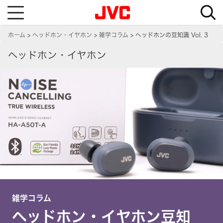
T
o
g
g
ホーム
ヘッドホン・イヤホン
雑学コラム
ヘッドホンの豆知識 Vol. 3
l
e
n
ヘッドホン・イヤホン
a
v
i
g
a
t
i
o
n
雑学コラム
ヘッドホン・イヤホン豆知