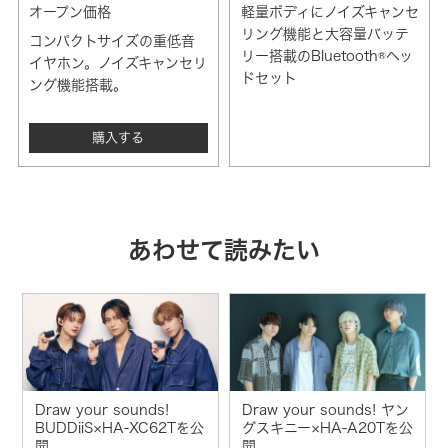
オープン価格
軽量ボディにノイズキャンセ
リング機能と大容量バッテ
コンパクトサイズの重低音
リー搭載のBluetooth®ヘッ
イヤホン。ノイズキャンセリ
ドセット
ング機能搭載。
購入する
あわせて読みたい
Draw your sounds!
Draw your sounds! ヤン
BUDDiiS×HA-XC62Tを公
グスキニー×HA-A20Tを公
開
開