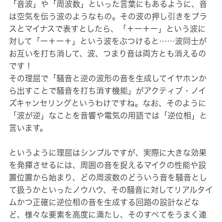
「音波」や「周波数」といった言葉にもあるように、音
は空気を伝う波のようなもの。その波の押し引きをプラ
スとマイナスで表すとしたら、「＋ー＋ー」という波に
対して「ー＋ー＋」という波をぶつけると……波同士が
お互いを打ち消して、波、つまり音は両方とも消えるの
です！
その理屈で「騒音と逆の波形の音を生成してイヤホンか
ら出すことで騒音を打ち消す機能」がアクティブ・ノイ
ズキャンセリングというわけですね。なお、そのように
「波が逆」なことを音響や電気の用語では「逆位相」と
言います。
というように理屈はシンプルですが、実際に大きな効果
を発揮させるには、周囲の音を捉えるマイクの性能や設
置位置から始まり、どの周波数のどういう音を騒音とし
て扱うかといったノウハウ、その騒音に対してリアルタイ
ムかつ正確に逆位相の音を生成する回路の設計などな
ど、様々な要素を高度に満たし、そのすべてをうまく連