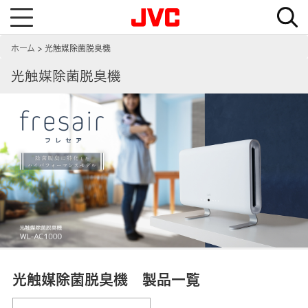
T
o
g
g
ホーム
光触媒除菌脱臭機
l
e
n
光触媒除菌脱臭機
a
v
i
g
a
t
i
o
n
光触媒除菌脱臭機 製品一覧