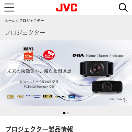
T
o
g
g
ホーム
プロジェクター
l
e
n
プロジェクター
a
v
i
g
a
t
i
o
n
プロジェクター製品情報