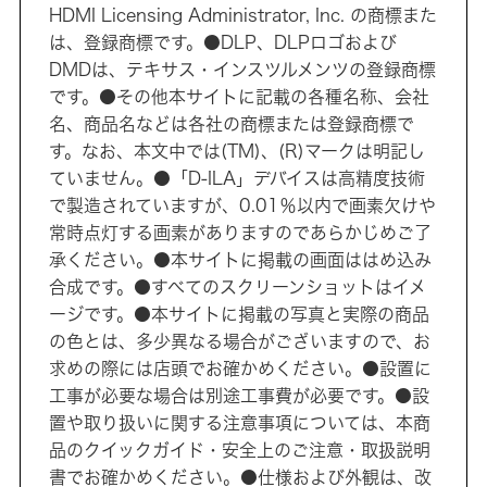
HDMI Licensing Administrator, Inc. の商標また
は、登録商標です。●DLP、DLPロゴおよび
DMDは、テキサス・インスツルメンツの登録商標
です。●その他本サイトに記載の各種名称、会社
名、商品名などは各社の商標または登録商標で
す。なお、本文中では(TM)、(R)マークは明記し
ていません。●「D-ILA」デバイスは高精度技術
で製造されていますが、0.01％以内で画素欠けや
常時点灯する画素がありますのであらかじめご了
承ください。●本サイトに掲載の画面ははめ込み
合成です。●すべてのスクリーンショットはイメ
ージです。●本サイトに掲載の写真と実際の商品
の色とは、多少異なる場合がございますので、お
求めの際には店頭でお確かめください。●設置に
工事が必要な場合は別途工事費が必要です。●設
置や取り扱いに関する注意事項については、本商
品のクイックガイド・安全上のご注意・取扱説明
書でお確かめください。●仕様および外観は、改