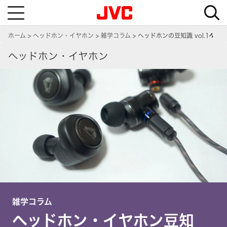
T
o
g
g
ホーム
ヘッドホン・イヤホン
雑学コラム
ヘッドホンの豆知識 vol.14
l
e
n
ヘッドホン・イヤホン
a
v
i
g
a
t
i
o
n
雑学コラム
ヘッドホン・イヤホン豆知