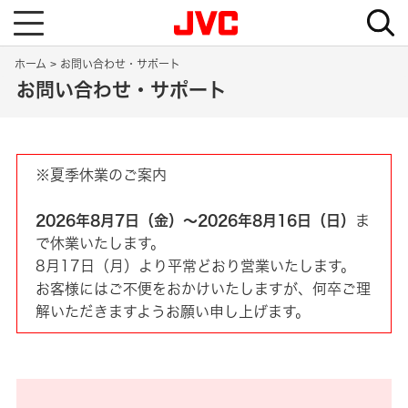
T
o
g
g
ホーム
お問い合わせ・サポート
l
e
お問い合わせ・サポート
n
a
v
i
g
a
t
※夏季休業のご案内
i
o
n
2026年8月7日（金）～2026年8月16日（日）
ま
で休業いたします。
8月17日（月）より平常どおり営業いたします。
お客様にはご不便をおかけいたしますが、何卒ご理
解いただきますようお願い申し上げます。