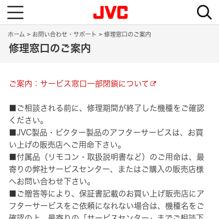
T
o
g
g
ホーム
お問い合わせ・サポート
修理窓口のご案内
l
e
修理窓口のご案内
n
a
v
i
g
ご案内：サービス窓口一部閉鎖について
a
t
i
o
■ご相談される前に、修理期間が終了した機種をご確認
n
ください。
■JVC製品・ビクター製品のアフターサービスは、お買
い上げの販売店へご用命下さい。
■付属品（リモコン・取扱説明書など）のご用命は、最
寄りの弊社サービスセンター、またはご購入の販売店様
へお問い合わせ下さい。
■ご贈答等により、保証書記載のお買い上げ販売店にア
フターサービスをご依頼になれない場合は、機種名をご
確認の上、最寄りの「サービスセンター」までご相談下