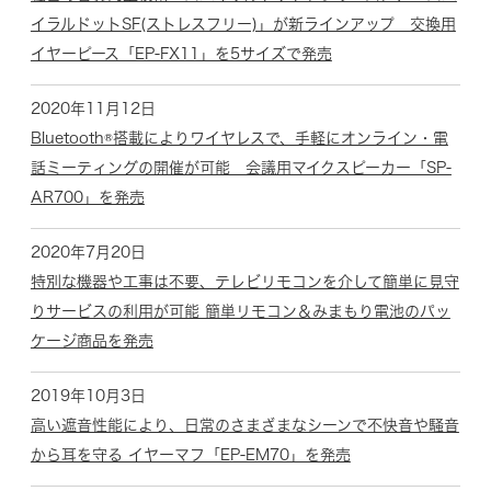
イラルドットSF(ストレスフリー)」が新ラインアップ 交換用
イヤーピース「EP-FX11」を5サイズで発売
2020年11月12日
Bluetooth®搭載によりワイヤレスで、手軽にオンライン・電
話ミーティングの開催が可能 会議用マイクスピーカー「SP-
AR700」を発売
2020年7月20日
特別な機器や工事は不要、テレビリモコンを介して簡単に見守
りサービスの利用が可能 簡単リモコン＆みまもり電池のパッ
ケージ商品を発売
2019年10月3日
高い遮音性能により、日常のさまざまなシーンで不快音や騒音
から耳を守る イヤーマフ「EP-EM70」を発売