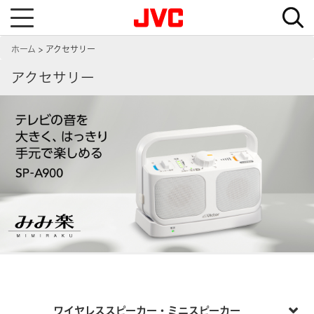
T
o
g
g
ホーム
アクセサリー
l
e
n
アクセサリー
a
v
i
g
a
t
i
o
n
ワイヤレススピーカー・ミニスピーカー