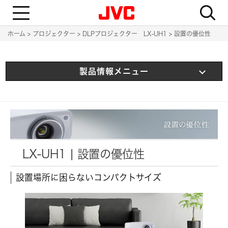
T
o
g
g
ホーム
プロジェクター
DLPプロジェクター LX-UH1
設置の優位性
l
e
n
a
v
製品情報メニュー
i
g
a
t
i
o
n
LX-UH1 | 設置の優位性
設置場所に困らないコンパクトサイズ