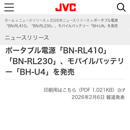
T
o
g
g
ホーム
ニュースリリース
2026年ニュースリリース
ポータブル電源
l
e
「BN-RL410」「BN-RL230」、モバイルバッテリー「BH-U4」を発売
n
a
ニュースリリース
v
i
g
ポータブル電源「BN-RL410」
a
t
i
「BN-RL230」、モバイルバッテリ
o
n
ー「BH-U4」を発売
印刷用はこちら（PDF 1,021KB）
2026年2月6日 報道発表