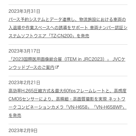
2023年3月31日
バース予約システムとデータ連携し、物流施設における車両の
入退場や作業スペースへの誘導をサポート 車両ナンバー認証シ
ステムソフトウエア「TZ-CN200」を発売
2023年3月17日
「2023国際医用画像総合展（ITEM in JRC2023）」 JVCケ
ンウッドブースのご案内
2023年2月21日
高効率H.265圧縮方式＆最大60fpsフレームレートと、高感度
CMOSセンサーにより、高精細・高画質撮影を実現 ネットワ
ークコンビネーションカメラ「VN-H658」「VN-H658WP」
を発売
2023年2月9日