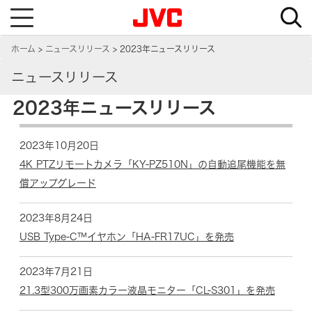
T
o
g
g
ホーム
ニュースリリース
2023年ニュースリリース
l
e
n
ニュースリリース
a
v
i
2023年ニュースリリース
g
a
t
i
2023年10月20日
o
n
4K PTZリモートカメラ「KY-PZ510N」の自動追尾機能を無
償アップグレード
2023年8月24日
USB Type-C™イヤホン「HA-FR17UC」を発売
2023年7月21日
21.3型300万画素カラー液晶モニター「CL-S301」を発売