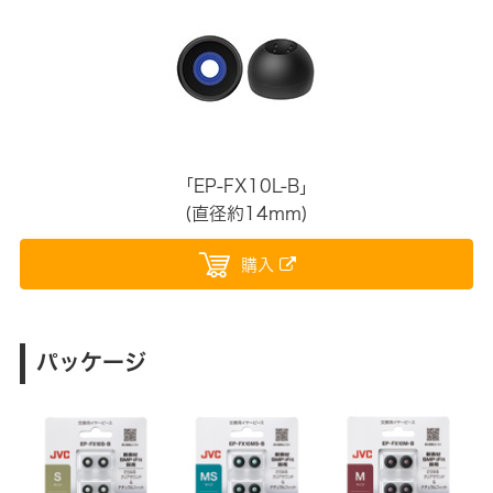
「EP-FX10L-B」
(直径約14mm)
購入
パッケージ