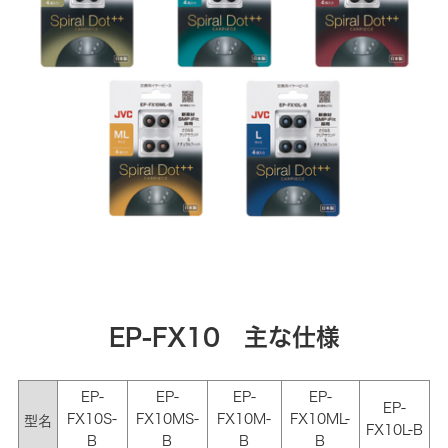
EP-FX10 主な仕様
EP‐
EP‐
EP‐
EP‐
EP‐
FX10S‐
FX10MS‐
FX10M‐
FX10ML‐
型名
FX10L‐B
B
B
B
B