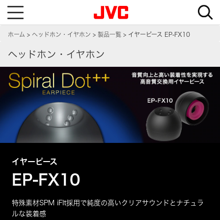
T
o
g
g
ホーム
ヘッドホン・イヤホン
製品一覧
イヤーピース EP-FX10
l
e
n
ヘッドホン・イヤホン
a
v
i
g
a
t
i
o
n
イヤーピース
EP-FX10
特殊素材SPM iFIt採用で純度の高いクリアサウンドとナチュラ
ルな装着感