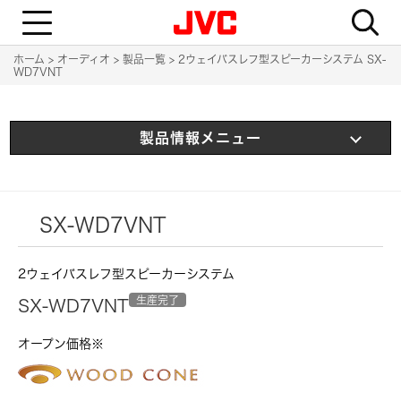
T
o
g
g
ホーム
オーディオ
製品一覧
2ウェイバスレフ型スピーカーシステム SX-
l
WD7VNT
e
n
a
v
i
製品情報メニュー
g
a
t
i
o
n
SX-WD7VNT
2ウェイバスレフ型スピーカーシステム
生産完了
SX-WD7VNT
オープン価格※