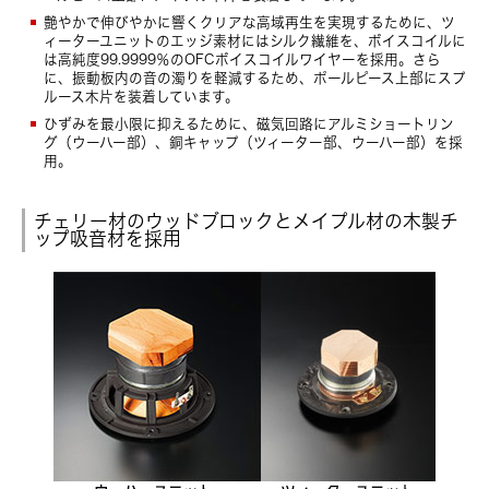
艶やかで伸びやかに響くクリアな高域再生を実現するために、ツ
ィーターユニットのエッジ素材にはシルク繊維を、ボイスコイルに
は高純度99.9999％のOFCボイスコイルワイヤーを採用。さら
に、振動板内の音の濁りを軽減するため、ポールピース上部にスプ
ルース木片を装着しています。
ひずみを最小限に抑えるために、磁気回路にアルミショートリン
グ（ウーハー部）、銅キャップ（ツィーター部、ウーハー部）を採
用。
チェリー材のウッドブロックとメイプル材の木製チ
ップ吸音材を採用