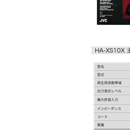
HA-XS10X
型名
型式
再生周波数帯域
出力音圧レベル
最大許容入力
インピーダンス
コード
質量