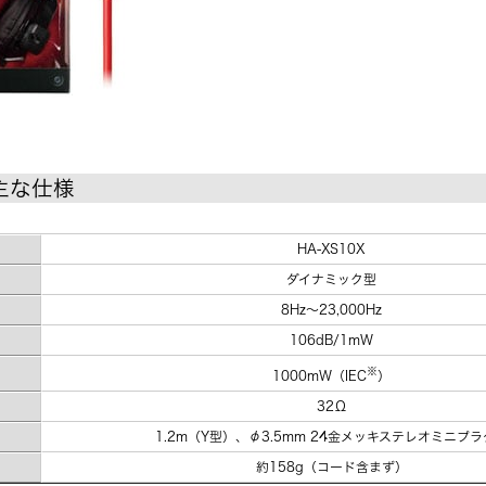
 主な仕様
HA-XS10X
ダイナミック型
8Hz～23,000Hz
106dB/1mW
※
1000mW（IEC
）
32Ω
1.2m（Y型）、φ3.5mm 24金メッキステレオミニプ
約158g（コード含まず）