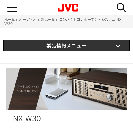
T
o
g
g
ホーム
オーディオ
製品一覧
コンパクトコンポーネントシステム NX-
l
W30
e
n
a
v
i
製品情報メニュー
g
a
t
i
o
n
NX-W30