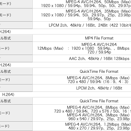
MPEG-4 AVC/H.264、50Mbps（Max
Qモード）
1920 x 1080 / 59.94p、59.94i、50p、50i、29.97
MPEG-4 AVC/H.264、35Mbps（Max
Qモード）
1920 x 1080 / 59.94i、50i、29.97p、25p、23.98p
59.94p、50p
声
LPCM 2ch、48kHz / 16Bit、24Bit（422 10
.264）
イル形式
MP4 File Format
MPEG-4 AVC/H.264
モード）
12Mbps（Max） ： 1920 x 1080 59.94p、、8Mbps（
720 / 59.94p
声
AAC 2ch、48kHz / 16Bit 128kbps
.264）
イル形式
QuickTime File Format
MPEG-4 AVC/H.264、8Mbps（Max
モード）
720 x 480 / 59.94i（16：9、4：3）
声
LPCM 2ch、48kHz / 16Bit
H.264）
イル形式
QuickTime File Format
MPEG-4 AVC/H.264、8Mbps（Max
720 x 480 / 59.94i、720 x 576 / 50i、1
モード）
MPEG-4 AVC/H.264、3Mbps（Max
960 x 540 / 29.97p、25p、23.98p
MPEG-4 AVC/H.264、1.2Mbps（Max
モード）
480 x 270 / 29.97p、25p、23.98p