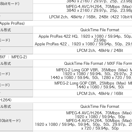
3840 x 2160 / 29.97p、25p、23.98
 8bitモード）
MPEG-4 AVC/H.264、70Mbps（Max
3840 x 2160 / 29.97p、25p、23.98
声
LPCM 2ch、48kHz / 16Bit、24Bit（422 10
ple ProRes）
イル形式
QuickTime File Format
Apple ProRes 422 HQ、1920 x 1080 / 59.94p、5
モード）
23.98p
Apple ProRes 422 、1920 x 1080 / 59.94p、50p、2
声
LPCM 2ch、48kHz / 24Bit
XF ： MPEG-2）
イル形式
QuickTime File Format / MXF File For
MPEG-2 Long GOP VBR、35Mbps（Max）
モード）
1920 x 1080 / 59.94i、50i、29.97p、
1440 x 1080 / 59.94i、50i、1280 x 720 / 5
MPEG-2 Long GOP CBR、25Mbps（Max）M
モード）
1440 x 1080 / 59.94i、50i
声
LPCM 2ch、48kHz / 16Bit
.264）
イル形式
QuickTime File Format
MPEG-4 AVC/H.264、70Mbps（Max
1920 x 1080 / 59.94p、50p
10bitモード）
MPEG-4 AVC/H.264、50Mbps（Max
1920 x 1080 / 59.94p、59.94i、50p、50i、29.97p、
x 720 / 59.94p、50p