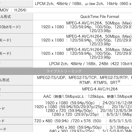
声
LPCM 2ch、48kHz / 16Bit、μ-law 2ch、16kHz（960 x
MOV ： H.264）
イル形式
QuickTime File Format
MPEG-4 AVC/H.264、50Mbps（Max
10bitモード）
1920 x 1080 ： 120/59.94p、100/50p、120/29.
120/23.98p
MPEG-4 AVC/H.264、50Mbps（Max
Qモード）
1920 x 1080 ： 120/59.94p、100/50p、120/29.
120/23.98p
MPEG-4 AVC/H.264、35Mbps（Max
Qモード）
1920 x 1080 ： 120/59.94p、100/50p、120/29.
120/23.98p
声
LPCM 2ch、48kHz / 16Bit、24Bit（422 10
ライブストリーミング
MPEG2-TS/UDP、MPEG2-TS/TCP、MPEG2-TS/RTP、R
ル形式
※
RTMP、RTMPS、SRT
像
MPEG-4 AVC/H.264
声
AAC（映像1.5Mbps以上：128kbps、映像1.5Mbps
1920 x 1080（59.94p/50p） ： 24/20/16/12/
1920 x 1080（59.94i/50i/29.97p/25p） ： 20/16/1
ード
1280 x 720（59.94p/50p） ： 20/16/12/8/5/
1280 x 720（29.97p/25p） ： 8/5/3/1.5M
ード
720 x 480（59.94i）/720 x 576（50i） ： 8/5/3/1.5/
640 x 360（59.94p/50p） ： 3/1.5Mbps
モード
640 x 360（29.97p/25p） ： 3/1.5/0.8/0.3