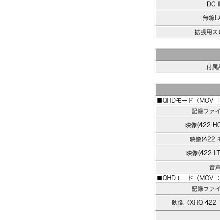
DC I
無線L
拡張用ス
付属
■QHDモード（MOV ： A
記録ファ
映像(422 
映像(422
映像(422 
音
■QHDモード（MOV ： 
記録ファ
映像（XHQ 422 