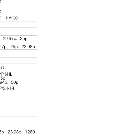
p
）
p
bitモードのみ）
0p、29.97p、25p、
9.97p、25p、23.98p
mat
MP@HL
25p
9.94p、50p
P@H-14
）
）
25p、23.98p、1280