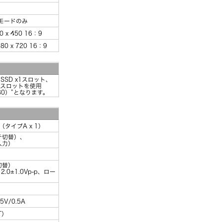
HDモードのみ
 x 450 16：9
0 x 720 16：9
2 SSD x1スロット、
用スロットを使用
280）”となります。
応（タイプA x 1）
イッチ切替）、
入力）
切替）
2.0±1.0Vp-p、ロー
V/0.5A
-T）