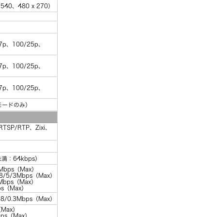
 540、480 x 270）
）
97p、100/25p、
）
97p、100/25p、
）
97p、100/25p、
bitモードのみ）
TSP/RTP、Zixi、
未満：64kbps）
8Mbps（Max）
2/8/5/3Mbps（Max）
3Mbps（Max）
bps（Max）
0.8/0.3Mbps（Max）
（Max）
Mbps（Max）