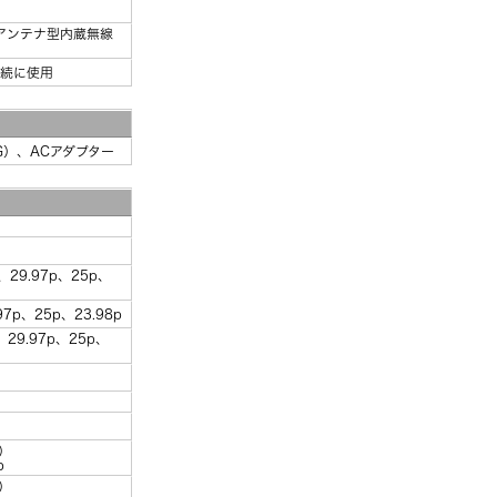
ュアルアンテナ型内蔵無線
接続に使用
G）、ACアダプター
0p、29.97p、25p、
.97p、25p、23.98p
0p、29.97p、25p、
x）
p
x）