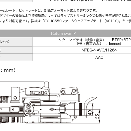
ームレート、ビットレートは、記録フォーマットにより異なります。
ダプターの種類および接続環境によってはライブストリーミングの映像や音声が途切れるこ
より対応可能です。詳細は「GY-HC550ファームウェアアップデート（V0110)」をご
Return over IP
リターンビデオ（映像+音声） ： RTSP/RTP、
ル形式
IFB（音声のみ） ： Icecast
像
MPEG-4 AVC/H.264
声
AAC
：mm）