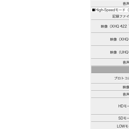
音
■High-Speedモード（
記録ファ
映像（XHQ 422 
映像（XH
映像（UH
音
プロトコ
映
音
HDモ
SDモ
LOW