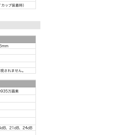
アイカップ装着時）
.6mm
表現されません。
935万画素
8dB、21dB、24dB