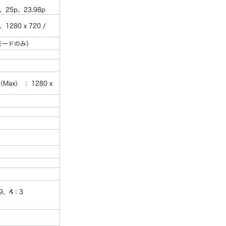
）
p、25p、23.98p
）
、1280 x 720 /
bitモードのみ）
Max） ： 1280 x
）
）
6：9、4：3
）
）