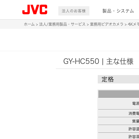
製品・システム
法人のお客様
ホーム
法人/業務用製品・サービス
業務用ビデオカメラ
4Kメ
GY-HC550 | 主な仕様
定格
電
消費
質
許容
許容