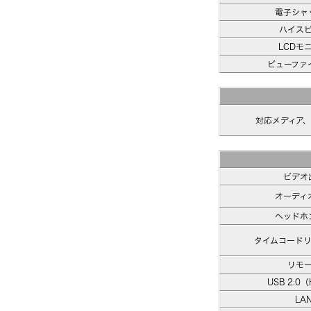
電子シャ
ハイス
LCDモ
ビューファ
対応メディア
ビデオ
オーディ
ヘッドホ
タイムコード
リモ
USB 2.0
LA