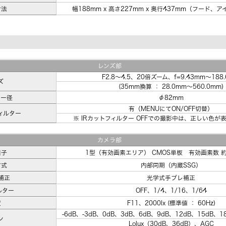
寸法
幅188mm x 高さ227mm x 奥行437mm（フード、
レンズ部
F2.8～4.5、20倍ズーム、f=9.43mm～188
ズ
(35mm換算 ： 28.0mm～560.0mm)
ター径
φ82mm
有（MENUにてON/OFF切替）
ィルター
※ IRカットフィルター OFFでの撮影中は、正しい色が
カメラ部
素子
1型（有効画素エリア） CMOS単板 有効画素数 約
方式
内部同期（内蔵SSG）
補正
光学式手ブレ補正
ルター
OFF、1/4、1/16、1/64
度
F11、2000lx (標準値 ： 60Hz)
-6dB、-3dB、0dB、3dB、6dB、9dB、12dB、15dB、1
ン
Lolux（30dB、36dB）、AGC