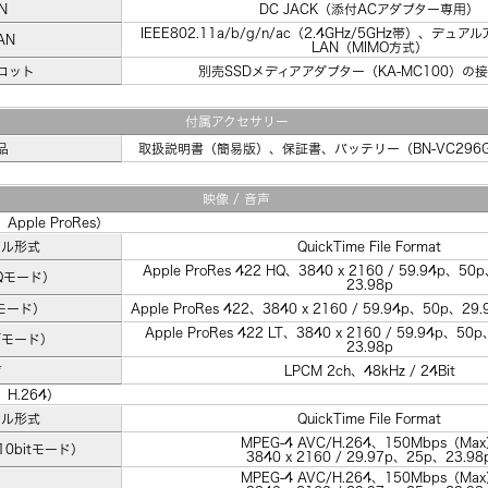
N
DC JACK（添付ACアダプター専用）
IEEE802.11a/b/g/n/ac（2.4GHz/5GHz帯）、デ
AN
LAN（MIMO方式）
ロット
別売SSDメディアアダプター（KA-MC100）の
付属アクセサリー
品
取扱説明書（簡易版）、保証書、バッテリー（BN-VC296
映像 / 音声
pple ProRes）
イル形式
QuickTime File Format
Apple ProRes 422 HQ、3840 x 2160 / 59.94p、5
HQモード）
23.98p
 モード）
Apple ProRes 422、3840 x 2160 / 59.94p、50p、29
Apple ProRes 422 LT、3840 x 2160 / 59.94p、5
LTモード）
23.98p
声
LPCM 2ch、48kHz / 24Bit
H.264）
イル形式
QuickTime File Format
MPEG-4 AVC/H.264、150Mbps（Ma
10bitモード）
3840 x 2160 / 29.97p、25p、23.98
MPEG-4 AVC/H.264、150Mbps（Ma