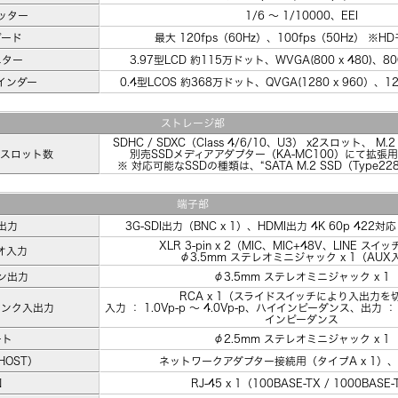
ッター
1/6 ～ 1/10000、EEI
ピード
最大 120fps（60Hz）、100fps（50Hz） ※
ニター
3.97型LCD 約115万ドット、WVGA(800 x 480)、800
インダー
0.4型LCOS 約368万ドット、QVGA(1280 x 960）、128
ストレージ部
SDHC / SDXC（Class 4/6/10、U3） x2スロット、 M.
、スロット数
別売SSDメディアアダプター（KA-MC100）にて拡張
※ 対応可能なSSDの種類は、“SATA M.2 SSD（Type2
端子部
出力
3G-SDI出力（BNC x 1）、HDMI出力 4K 60p 422対
XLR 3-pin x 2（MIC、MIC+48V、LINE ス
オ入力
φ3.5mm ステレオミニジャック x 1（AUX
ン出力
φ3.5mm ステレオミニジャック x 1
RCA x 1（スライドスイッチにより入出力を
リンク入出力
入力 ： 1.0Vp-p ～ 4.0Vp-p、ハイインピーダンス、出力 ： 
インピーダンス
ート
φ2.5mm ステレオミニジャック x 1
（HOST）
ネットワークアダプター接続用（タイプA x 1）、5
N
RJ-45 x 1（100BASE-TX / 1000BASE