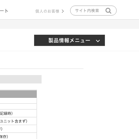
ート
個人のお客様
製品情報メニュー
で記録時）
ナユニット含まず）
存）
（保存）