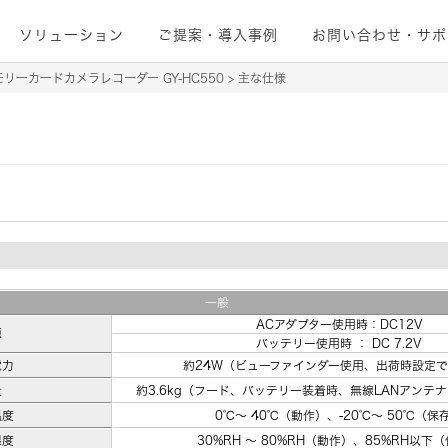
ソリューション
ご提案・導入事例
お問い合わせ・サポ
モリーカードカメラレコーダー GY-HC550
主な仕様
一般
ACアダプター使用時：DC12V
源
バッテリー使用時 ： DC 7.2V
電力
約24W（ビューファインダー使用、出荷時設定
量
約3.6kg（フード、バッテリー装着時、無線LANアンテ
温度
0℃～ 40℃（動作）、-20℃～ 50℃（保
湿度
30%RH ～ 80%RH（動作）、85%RH以下