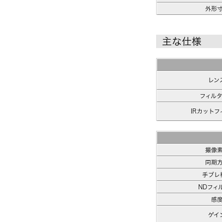
外形
主な仕様
レン
フィル
IRカットフ
撮像
同期
手ブレ
NDフィ
感
ゲイ