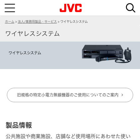
T
o
g
g
ホーム
法人/業務用製品・サービス
ワイヤレスシステム
l
e
n
ワイヤレスシステム
a
v
i
g
ワイヤレスシステム
a
t
i
o
n
旧規格の特定小電力無線機器のご使用についてのご案内
製品情報
公共施設や商業施設、店舗など使用場所にあわせた使い