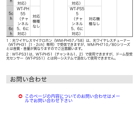
h
対応）
対応）
WT-PH
WT-PS5
5c
55
5
対応
h
（チャ
（チャ
対応機
機種
ンネル
ンネル
種なし
なし
6c
5、6に
5、6に
h
対応）
対応）
※1：光ワイヤレスマイクロホン（WM-PH57／58）は、光ワイヤレスチューナー
（WT-PH31［1・2ch］専用）で受信できますが、WM-PH710／80シリーズ
とは音質・音量が異なりますのでご注意願います。
※2：WT-PS31は、WT-PH51（チャンネル1、2）で使用できますが、ドーム型受
光センサー（WT-PS51）とは同一システムで混在して使用できません。
お問い合わせ
このページの内容についてのお問い合わせはメー
ルでお問い合わせ下さい