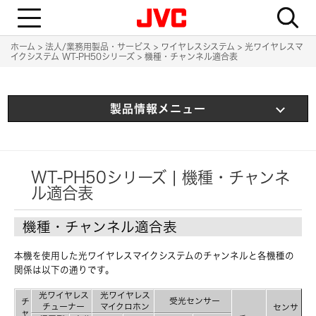
T
o
g
g
ホーム
法人/業務用製品・サービス
ワイヤレスシステム
光ワイヤレスマ
l
イクシステム WT-PH50シリーズ
機種・チャンネル適合表
e
n
a
v
i
製品情報メニュー
g
a
t
i
o
n
WT-PH50シリーズ | 機種・チャンネ
ル適合表
機種・チャンネル適合表
本機を使用した光ワイヤレスマイクシステムのチャンネルと各機種の
関係は以下の通りです。
光ワイヤレス
光ワイヤレス
受光センサー
チ
チューナー
マイクロホン
センサ
ャ