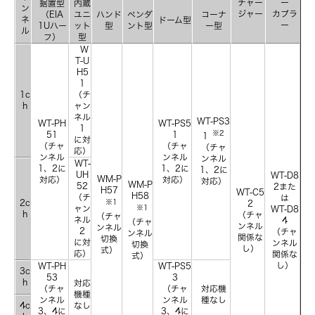
チャー
ー
据置型
内蔵
ン
ジャー
カプラ
（EIA
ユニ
ハンド
ペンダ
コーナ
ネ
ドーム型
ー
1Uハー
ット
型
ント型
ー型
ル
フ）
型
W
T-U
H5
1
1c
（チ
h
ャン
ネル
WT-PS3
WT-PH
WT-PS5
1
※2
51
1
1
に対
（チャ
（チャ
（チャ
応）
ンネル
ンネル
ンネル
WT-
1、2に
1、2に
1、2に
UH
WT-D8
WM-P
対応）
対応）
対応）
WM-P
52
2また
H57
WT-C5
H58
（チ
は
※1
2c
2
※1
ャン
WT-D8
h
（チャ
（チャ
ネル
4
（チャ
ンネル
ンネル
2
（チャ
ンネル
関係な
切換
に対
ンネル
切換
し）
式）
応）
関係な
式）
し）
WT-PH
WT-PS5
3c
53
3
h
対応
（チャ
（チャ
対応機
機種
ンネル
ンネル
種なし
4c
なし
3、4に
3、4に