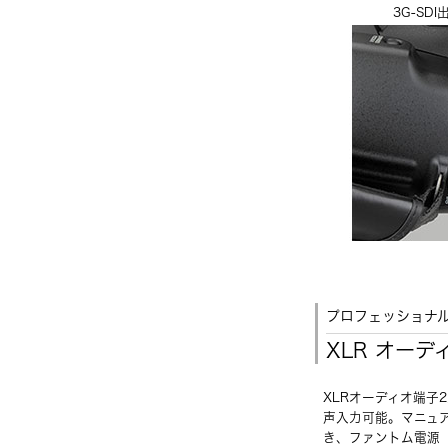
3G-SD
プロフェッショナ
XLR オー
XLRオーディオ端子2
声入力可能。マニュ
き、ファントム電源（