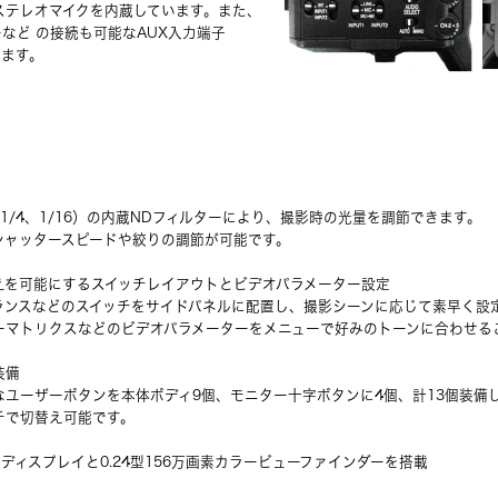
ステレオマイクを内蔵しています。また、
など の接続も可能なAUX入力端子
います。
、1/4、1/16）の内蔵NDフィルターにより、撮影時の光量を調節できます。
シャッタースピードや絞りの調節が可能です。
えを可能にするスイッチレイアウトとビデオパラメーター設定
ランスなどのスイッチをサイドパネルに配置し、撮影シーンに応じて素早く設
ーマトリクスなどのビデオパラメーターをメニューで好みのトーンに合わせる
装備
なユーザーボタンを本体ボディ9個、モニター十字ボタンに4個、計13個装備
チで切替え可能です。
晶ディスプレイと0.24型156万画素カラービューファインダーを搭載