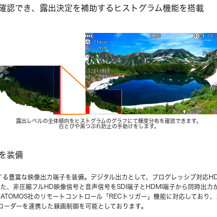
確認でき、露出決定を補助するヒストグラム機能を搭載
露出レベルの全体傾向をヒストグラムのグラフにて輝度分布を確認できます。
白とびや黒つぶれ防止の手助けをします。
を装備
る豊富な映像出力端子を装備。デジタル出力として、プログレッシブ対応HD(3G
また、非圧縮フルHD映像信号と音声信号をSDI端子とHDMI端子から同時出力
、ATOMOS社のリモートコントロール「RECトリガー」機能に対応しており
レコーダーを連携した録画制御を可能としております。