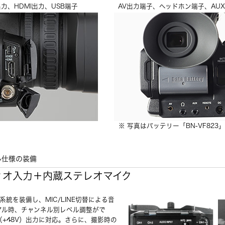
I出力、HDMI出力、USB端子
AV出力端子、ヘッドホン端子、AU
※ 写真はバッテリー「BN-VF82
ル仕様の装備
ディオ入力＋内蔵ステレオマイク
系統を装備し、MIC/LINE切替による音
アル時、チャンネル別レベル調整がで
+48V）出力に対応。さらに、撮影時の