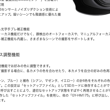
実現
Sセンサーとノイズリダクション技術によ
にアップ。暗いシーンでも階調感に優れた撮
＆光学手ブレ補正機能
ォーカス機能だけでなく、顔検出のオートフォーカスや、マニュアルフォーカ
レ補正機能も内蔵し、さまざまなシーンでの撮影をサポートします。
ス調整機能
整機能でお好みの色に調整できます。
て撮影する場合に、各カメラの色を合わせたり、本カメラを自分の好みの色再
ーン、ブルー）と補色（シアン、マゼンタ、イエロー）の計6色をそれぞれの
す。この設定は「セットアップファイル」としてSDカードに保存することがで
を呼び出すことにより、適切なセットアップ状態をすばやく再現させることが
存した「セットアップファイル」を使用し、他の「GY-HM175」に呼び出し
ます。