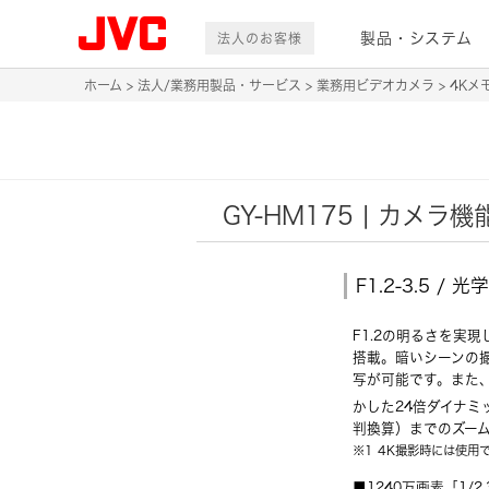
製品・システム
法人のお客様
ホーム
法人/業務用製品・サービス
業務用ビデオカメラ
4Kメ
GY-HM175 | カメラ機
F1.2-3.5 /
F1.2の明るさを実
搭載。暗いシーンの
写が可能です。また
かした24倍ダイナミ
判換算）までのズー
※1 4K撮影時には使用
■1240万画素「1/