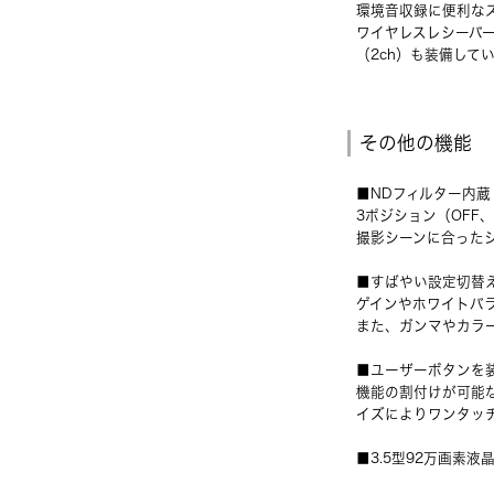
環境音収録に便利な
ワイヤレスレシーバー
（2ch）も装備して
その他の機能
■NDフィルター内蔵
3ポジション（OFF
撮影シーンに合った
■すばやい設定切替
ゲインやホワイトバ
また、ガンマやカラ
■ユーザーボタンを
機能の割付けが可能
イズによりワンタッ
■3.5型92万画素液