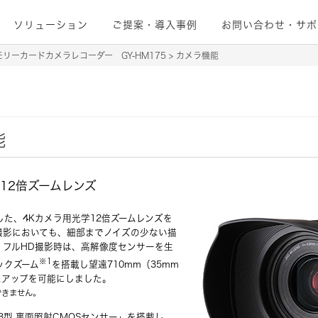
ソリューション
ご提案・導入事例
お問い合わせ・サポ
モリーカードカメラレコーダー GY-HM175
カメラ機能
能
 光学12倍ズームレンズ
現した、4Kカメラ用光学12倍ズームレンズを
撮影においても、細部までノイズの少ない描
、フルHD撮影時は、高解像度センサーを生
※1
ックズーム
を搭載し望遠710mm（35mm
ムアップを可能にしました。
できません。
2.3型 裏面照射CMOSセンサー」を搭載し、