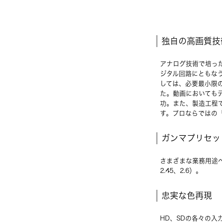
独自の高画質技
アナログ技術で培っ
ジタル回路にともな
しては、必要最小限
た。動画においても
功。また、製造工程
す。プロならではの
ガンマプリセッ
さまざまな業務用途へ
2.45、2.6）。
忠実な色再現
HD、SDの各々の入