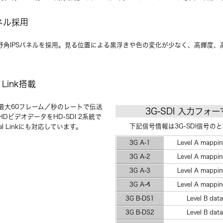
ネル採用
視野角IPSパネルを採用。見る位置による黒浮きや色の変化が少なく、高輝度
l Link搭載
最大60フレーム／秒のレートで伝送
3G-SDI 入力フォ
HDビデオデータをHD-SDI 2系統で
下記信号情報は3G-SDI信号の
l Linkにも対応しています。
3G A-1
Level A mappin
3G A-2
Level A mappin
3G A-3
Level A mappin
3G A-4
Level A mappin
3G B-DS1
Level B dat
3G B-DS2
Level B dat