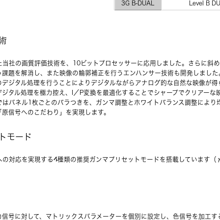
3G B-DUAL
Level B D
術
た当社の画質評価技術を、10ビットプロセッサーに応用しました。さらに斜
う課題を解消し、また映像の輪郭補正を行うエンハンサー技術も開発しました
のデジタル処理を行うことによりデジタルながらアナログ的な自然な映像が得
デジタル処理を極力控え、I／P変換を最適化することでシャープでクリアーな
ではパネル1枚ごとのバラつきを、ガンマ調整とホワイトバランス調整により
「原信号へのこだわり」を実現します。
トモード
の対応を実現する4種類の推奨ガンマプリセットモードを搭載しています（γ＝2
力信号に対して、マトリックスパラメーターを個別に設定し、色信号を加工する