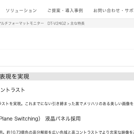
ソリューション
ご提案・導入事例
お問い合わせ・サポ
マルチフォーマットモニター DT-V24G2
主な特長
表現を実現
コントラスト
トラストを実現。これまでにない引き締まった黒でメリハリのある美しい画像
In Plane Switching） 液晶パネル採用
ネルを採用。約10.73億色の高分解能を広い色域と高コントラストでより忠実な映像