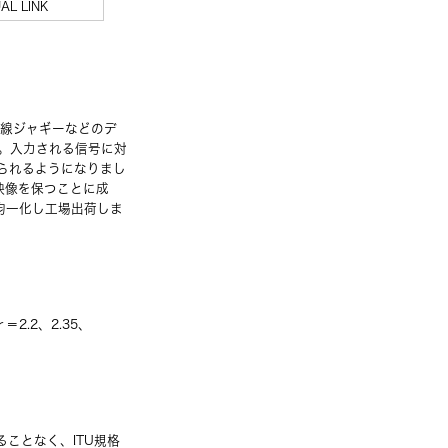
UAL LINK
め線ジャギーなどのデ
。入力される信号に対
られるようになりまし
映像を保つことに成
均一化し工場出荷しま
.2、2.35、
ことなく、ITU規格