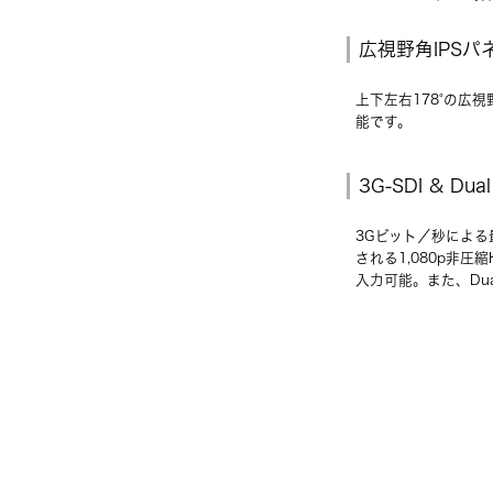
広視野角IPSパ
上下左右178°の広
能です。
3G-SDI & Dua
3Gビット／秒による
される1,080p非圧縮
入力可能。また、Dua