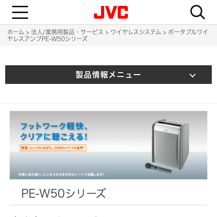
T
o
g
g
ホーム
法人/業務用製品・サービス
ワイヤレスシステム
ポータブルワイ
l
ヤレスアンプPE-W50シリーズ
e
n
a
v
i
製品情報メニュー
g
a
t
i
o
n
PE-W50シリーズ