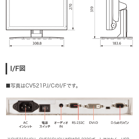
I/F図
■写真はCV521PJ/CのI/Fです。