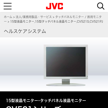
T
o
g
g
ホーム
法人/業務用製品・サービス
タッチパネルモニター / 医用モニタ
l
e
ー
15型液晶モニター,15型タッチパネル液晶モニター,CV521S,CV521PJ
n
a
ヘルスケアシステム
v
i
g
a
t
i
o
n
15型液晶モニター･タッチパネル液晶モニター