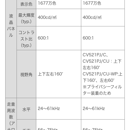
1677万色
1677万色
表示色
最大輝度
液
400cd/㎡
400cd/㎡
（typ.）
晶
パネ
コントラ
ル
600:1
600:1
スト比
（typ.）
CV521PJ/C、
CV521PJ/CU：上下
左右160°
上下左右160°
CV521PJ/CU-WP:上
視野角
下160°、左右60°
※プライバシーフィル
ター装着のため
走査
24～61kHz
24～61kHz
水平
周波
数
（ア
ナロ