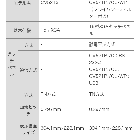
CV521S
CV521PJ/CU-WP
モデル名
（プライバシーフィル
ター付き）
15型XGAタッチパネ
15型XGA
基本仕様
ル
-
静電容量方式
方式
タッ
CV521PJ/C：RS-
チ
232C
パネ
-
CV521PJ/CU、
通信方式
ル
CV521PJ/CU-WP：
USB
TN方式
TN方式
方式
画素ピッ
0.297mm
0.297mm
チ
表示画面
304.1mm×228.1mm
304.1mm×228.1mm
サイズ