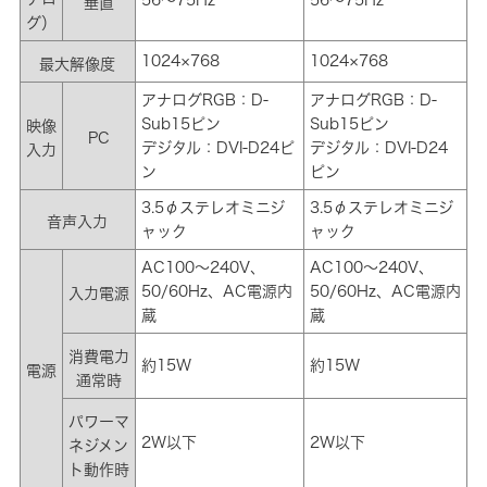
56～75Hz
56～75Hz
垂直
グ）
1024×768
1024×768
最大解像度
アナログRGB：D-
アナログRGB：D-
Sub15ピン
Sub15ピン
映像
PC
デジタル：DVI-D24ピ
デジタル：DVI-D24
入力
ン
ピン
3.5φステレオミニジ
3.5φステレオミニジ
音声入力
ャック
ャック
AC100～240V、
AC100～240V、
50/60Hz、AC電源内
50/60Hz、AC電源内
入力電源
蔵
蔵
消費電力
約15W
約15W
電源
通常時
パワーマ
2W以下
2W以下
ネジメン
ト動作時