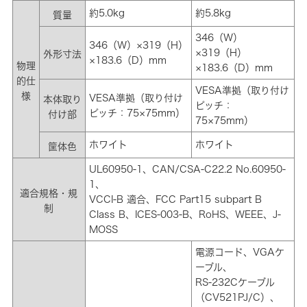
約5.0kg
約5.8kg
質量
346（W）
346（W）×319（H）
×319（H）
外形寸法
×183.6（D）mm
物理
×183.6（D）mm
的仕
VESA準拠（取り付け
様
VESA準拠（取り付け
本体取り
ピッチ：
ピッチ：75×75mm）
付け部
75×75mm）
ホワイト
ホワイト
筐体色
UL60950-1、CAN/CSA-C22.2 No.60950-
1、
適合規格・規
VCCI-B 適合、FCC Part15 subpart B
制
Class B、ICES-003-B、RoHS、WEEE、J-
MOSS
電源コード、VGAケ
ーブル、
RS-232Cケーブル
（CV521PJ/C）、