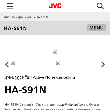
☰
หน้าแรก
หูฟัง
หูฟัง
HA-S91N
HA-S91N
MENU
หูฟังบลูทูธพร้อม Active Noise Cancelling
HA-S91N
HA-S91N มีระบบตัดเสียงรบกวนแบบแอคทีฟพร้อมไดรเวอร์ขนาด