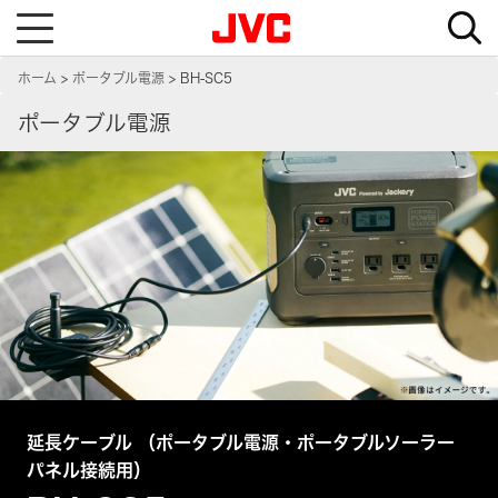
T
o
g
g
ホーム
ポータブル電源
BH-SC5
l
e
n
ポータブル電源
a
v
i
g
a
t
i
o
n
延長ケーブル （ポータブル電源・ポータブルソーラー
パネル接続用）